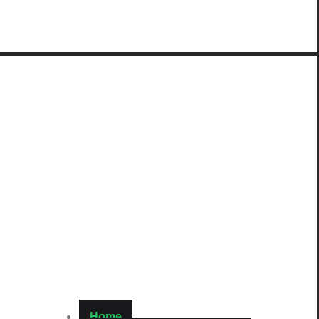
Menú
Home