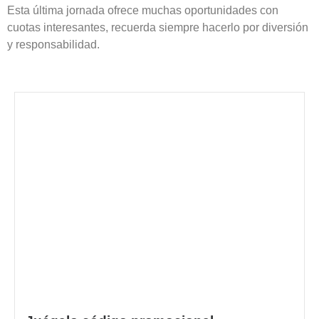
Esta última jornada ofrece muchas oportunidades con
cuotas interesantes, recuerda siempre hacerlo por diversión
y responsabilidad.