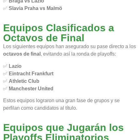
✅
Braga vs Lazio
✅
Slavia Praha vs Malmö
Equipos Clasificados a
Octavos de Final
Los siguientes equipos han asegurado su pase directo a los
octavos de final
, evitando así la ronda de playoffs:
✅
Lazio
✅
Eintracht Frankfurt
✅
Athletic Club
✅
Manchester United
Estos equipos lograron una gran fase de grupos y se
perfilan como candidatos al título.
Equipos que Jugarán los
Playoffs Eliminatorios