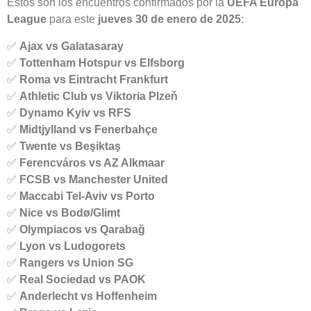
Estos son los encuentros confirmados por la
UEFA Europa
League
para este
jueves 30 de enero de 2025
:
✅
Ajax vs Galatasaray
✅
Tottenham Hotspur vs Elfsborg
✅
Roma vs Eintracht Frankfurt
✅
Athletic Club vs Viktoria Plzeň
✅
Dynamo Kyiv vs RFS
✅
Midtjylland vs Fenerbahçe
✅
Twente vs Beşiktaş
✅
Ferencváros vs AZ Alkmaar
✅
FCSB vs Manchester United
✅
Maccabi Tel-Aviv vs Porto
✅
Nice vs Bodø/Glimt
✅
Olympiacos vs Qarabağ
✅
Lyon vs Ludogorets
✅
Rangers vs Union SG
✅
Real Sociedad vs PAOK
✅
Anderlecht vs Hoffenheim