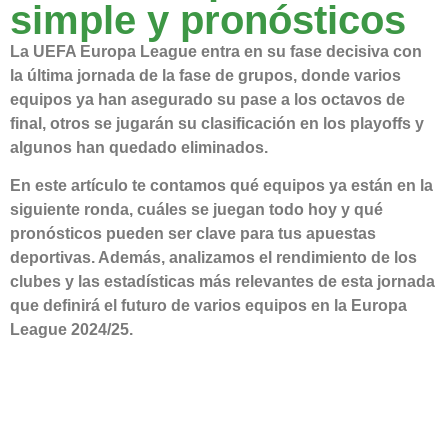
simple y pronósticos
La UEFA Europa League entra en su fase decisiva con
la última jornada de la fase de grupos, donde varios
equipos ya han asegurado su pase a los octavos de
final, otros se jugarán su clasificación en los playoffs y
algunos han quedado eliminados.
En este artículo te contamos qué equipos ya están en la
siguiente ronda, cuáles se juegan todo hoy y qué
pronósticos pueden ser clave para tus apuestas
deportivas. Además, analizamos el rendimiento de los
clubes y las estadísticas más relevantes de esta jornada
que definirá el futuro de varios equipos en la Europa
League 2024/25.