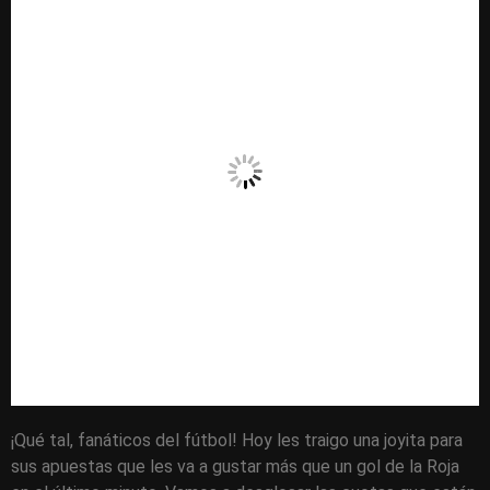
¡Qué tal, fanáticos del fútbol! Hoy les traigo una joyita para
sus apuestas que les va a gustar más que un gol de la Roja