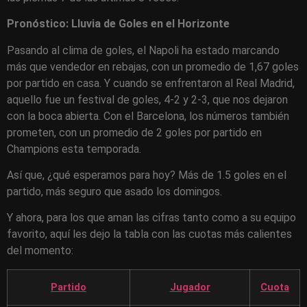
Pronóstico: Lluvia de Goles en el Horizonte
Pasando al clima de goles, el Napoli ha estado marcando
más que vendedor en rebajas, con un promedio de 1,67 goles
por partido en casa. Y cuando se enfrentaron al Real Madrid,
aquello fue un festival de goles, 4-2 y 2-3, que nos dejaron
con la boca abierta. Con el Barcelona, los números también
prometen, con un promedio de 2 goles por partido en
Champions esta temporada.
Así que, ¿qué esperamos para hoy? Más de 1.5 goles en el
partido, más seguro que asado los domingos.
Y ahora, para los que aman las cifras tanto como a su equipo
favorito, aquí les dejo la tabla con las cuotas más calientes
del momento:
Partido
Jugador
Cuota