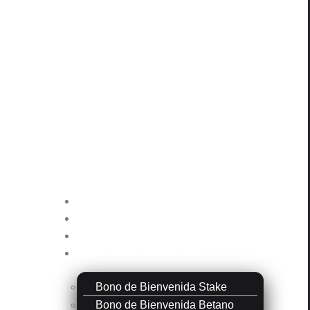
Home
Planes y Servicio
Noticias
Bonos de Bienvenida
Bono de Bienvenida Stake
Bono de Bienvenida Betano