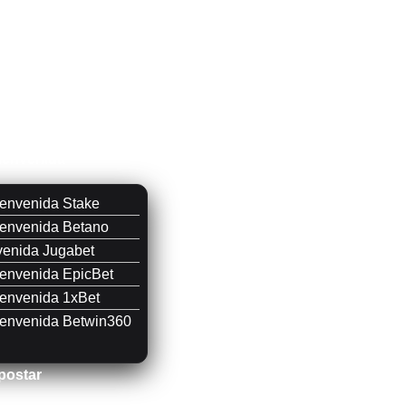
rvicio
ienvenida
envenida Stake
envenida Betano
enida Jugabet
envenida EpicBet
envenida 1xBet
ienvenida Betwin360
postar