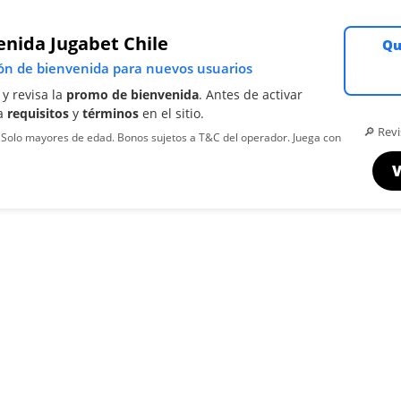
enida Jugabet Chile
Qu
ión de bienvenida para nuevos usuarios
 y revisa la
promo de bienvenida
. Antes de activar
da
requisitos
y
términos
en el sitio.
🔎 Revi
Solo mayores de edad. Bonos sujetos a T&C del operador. Juega con
V