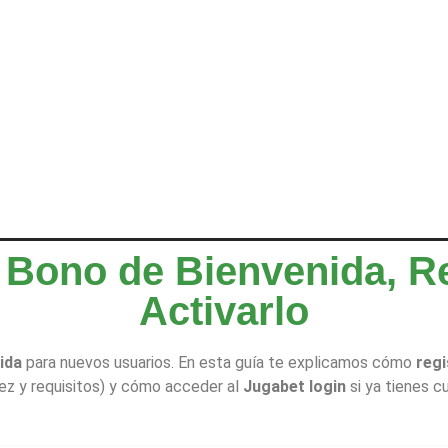
: Bono de Bienvenida, R
Activarlo
ida
para nuevos usuarios. En esta guía te explicamos cómo
regi
idez y requisitos) y cómo acceder al
Jugabet login
si ya tienes c