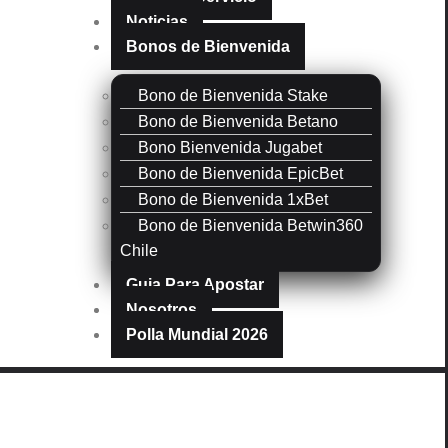
Noticias
Bonos de Bienvenida
Bono de Bienvenida Stake
Bono de Bienvenida Betano
Bono Bienvenida Jugabet
Bono de Bienvenida EpicBet
Bono de Bienvenida 1xBet
Bono de Bienvenida Betwin360
Chile
Guia Para Apostar
Nosotros
Polla Mundial 2026
Menú