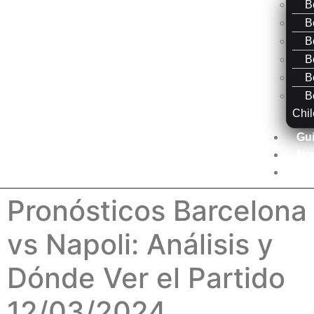
B
B
B
B
B
B
Chil
Gui
No
Pol
Pronósticos Barcelona
vs Napoli: Análisis y
Dónde Ver el Partido
12/03/2024