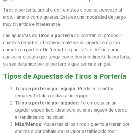
Tiros a portería, tiro al arco, remates a puerta, pencazo al
arco, llámalo como quieras. Esta es una modalidad de juego
muy divertida e interesante.
Las apuestas de
tiros a portería
se centran en predecir
cuántos remates efectivos realizará un jugador o equipo
durante un partido. Un “remate a puerta” se define como
cualquier disparo que tenga como destino directo la portería,
ya sea detenido por el portero o que termine en gol.
Tipos de Apuestas de Tiros a Portería
Tiros a portería por equipo:
Predices cuántos
remates totales realizará un equipo.
Tiros a portería por jugador:
Te enfocas en un
jugador específico, ideal para quienes siguen de cerca
el rendimiento individual.
Más/Menos:
Apuestas si los tiros a puerta estarán por
encima o por debajo de un valor establecido (por