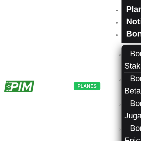
Pla
Not
Bon
Bo
Stak
Bo
PLANES
Bet
Bo
Juga
Bo
Epic