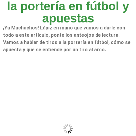
la portería en fútbol y
apuestas
¡Ya Muchachos! Lápiz en mano que vamos a darle con
todo a este artículo, ponte los anteojos de lectura.
Vamos a hablar de tiros a la portería en fútbol, cómo se
apuesta y que se entiende por un tiro al arco.