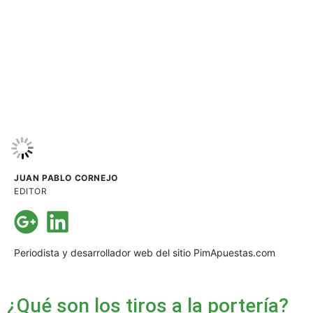
JUAN PABLO CORNEJO
EDITOR
Periodista y desarrollador web del sitio PimApuestas.com
¿Qué son los tiros a la portería?