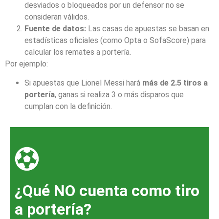
desviados o bloqueados por un defensor no se
consideran válidos.
Fuente de datos:
Las casas de apuestas se basan en
estadísticas oficiales (como Opta o SofaScore) para
calcular los remates a portería.
Por ejemplo:
Si apuestas que Lionel Messi hará
más de 2.5 tiros a
portería
, ganas si realiza 3 o más disparos que
cumplan con la definición.
¿Qué NO cuenta como tiro
a portería?