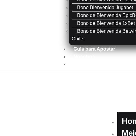
Bono Bienvenida Jugabet
Bono de Bienvenida EpicB
Bono de Bienvenida 1xBet
Bono de Bienvenida Betwi
Chile
Guía para Apostar
Nosotros
Polla Mundial 2026
Menú
Ho
Mej