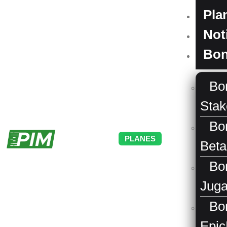
Pla
Not
Bon
Bo
Stak
Bo
PLANES
Bet
Bo
Juga
Bo
Epic