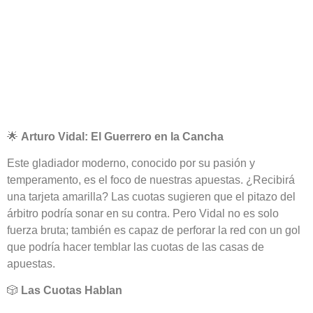
🌟
Arturo Vidal: El Guerrero en la Cancha
Este gladiador moderno, conocido por su pasión y
temperamento, es el foco de nuestras apuestas. ¿Recibirá
una tarjeta amarilla? Las cuotas sugieren que el pitazo del
árbitro podría sonar en su contra. Pero Vidal no es solo
fuerza bruta; también es capaz de perforar la red con un gol
que podría hacer temblar las cuotas de las casas de
apuestas.
🎲
Las Cuotas Hablan