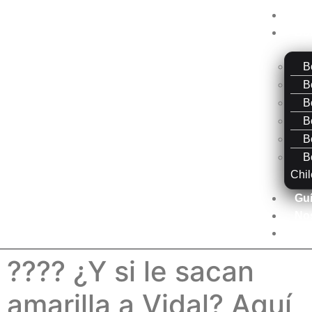
Not
Bo
B
B
B
B
B
B
Chil
Guí
No
Pol
???? ¿Y si le sacan
amarilla a Vidal? Aquí