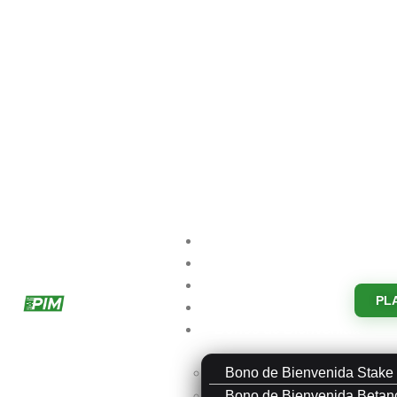
Menú
Home
Mejores Casas de Apuesta
Planes y Servicio
PL
Noticias
Bonos de Bienvenida
Bono de Bienvenida Stake
Bono de Bienvenida Betan