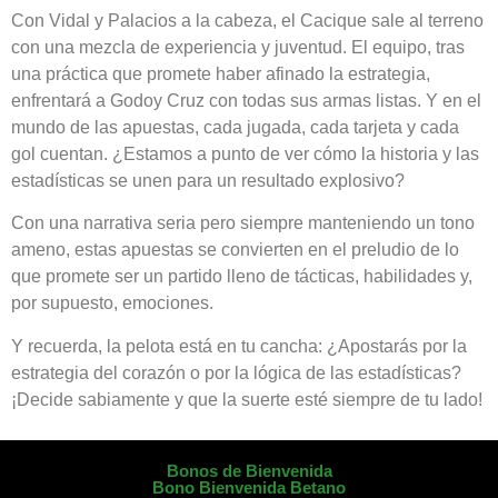
Con Vidal y Palacios a la cabeza, el Cacique sale al terreno
con una mezcla de experiencia y juventud. El equipo, tras
una práctica que promete haber afinado la estrategia,
enfrentará a Godoy Cruz con todas sus armas listas. Y en el
mundo de las apuestas, cada jugada, cada tarjeta y cada
gol cuentan. ¿Estamos a punto de ver cómo la historia y las
estadísticas se unen para un resultado explosivo?
Con una narrativa seria pero siempre manteniendo un tono
ameno, estas apuestas se convierten en el preludio de lo
que promete ser un partido lleno de tácticas, habilidades y,
por supuesto, emociones.
Y recuerda, la pelota está en tu cancha: ¿Apostarás por la
estrategia del corazón o por la lógica de las estadísticas?
¡Decide sabiamente y que la suerte esté siempre de tu lado!
Bonos de Bienvenida
Bono Bienvenida Betano