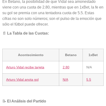
En Betano, la posibilidad de que Vidal sea amonestado
viene con una cuota de 2.80, mientras que en 1xBet, la fe en
su gol se premia con una tentadora cuota de 5.5. Estas
cifras no son solo números; son el pulso de la emoción que
sólo el fútbol puede ofrecer.
📄
La Tabla de las Cuotas:
Acontecimiento
Betano
1xBet
Arturo Vidal recibe tarjeta
2.80
N/A
Arturo Vidal anota gol
N/A
5.5
📝
El Análisis del Partido