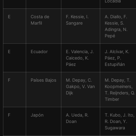
Locadia
E
Costa de
F. Kessie, I.
A. Diallo, F.
Marfil
Sangare
Kessie, S.
Adingra, N.
Pepé
E
Ecuador
E. Valencia, J.
J. Alcívar, K.
Caicedo, K.
Páez, P.
Páez
Estupiñán
F
Países Bajos
M. Depay, C.
M. Depay, T.
Gakpo, V. Van
Koopmeiners,
Dijk
T. Reijnders, Q.
Timber
F
Japón
A. Ueda, R.
T. Kubo, J. Ito,
Doan
R. Doan, Y.
Sugawara