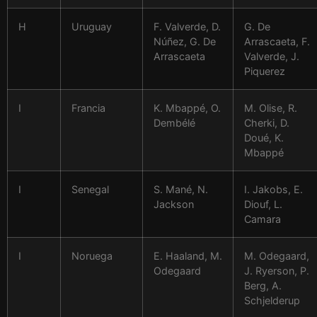
H
Uruguay
F. Valverde, D.
G. De
Núñez, G. De
Arrascaeta, F.
Arrascaeta
Valverde, J.
Piquerez
I
Francia
K. Mbappé, O.
M. Olise, R.
Dembélé
Cherki, D.
Doué, K.
Mbappé
I
Senegal
S. Mané, N.
I. Jakobs, E.
Jackson
Diouf, L.
Camara
I
Noruega
E. Haaland, M.
M. Odegaard,
Odegaard
J. Ryerson, P.
Berg, A.
Schjelderup