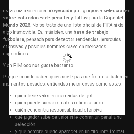
esta guía reúnen una
proyección por grupos y selecciones
sobre cobradores de penaltis y faltas
para la
Copa del
Mundo 2026
. No se trata de una lista oficial de FIFA ni de
algo inamovible. Es, más bien, una
base de trabajo
futbolera
, pensada para detectar tendencias, jerarquías
ofensivas y posibles nombres clave en mercados
específicos.
Y en PIM eso nos gusta bastante.
Porque cuando sabes quién suele pararse frente al balón en
momentos pesados, entiendes mejor cosas como estas:
quién tiene valor en mercados de gol
quién puede sumar remates o tiros al arco
quién concentra responsabilidad ofensiva
qué jugador sube de valor si le cobran un penal a su
selección
y qué nombre puede aparecer en un tiro libre frontal