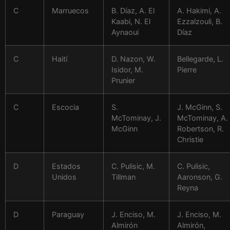
C
Marruecos
B. Díaz, A. El
A. Hakimi, A.
Kaabi, N. El
Ezzalzouli, B.
Aynaoui
Díaz
C
Haití
D. Nazon, W.
Bellegarde, L.
Isidor, M.
Pierre
Prunier
C
Escocia
S.
J. McGinn, S.
McTominay, J.
McTominay, A.
McGinn
Robertson, R.
Christie
D
Estados
C. Pulisic, M.
C. Pulisic,
Unidos
Tillman
Aaronson, G.
Reyna
D
Paraguay
J. Enciso, M.
J. Enciso, M.
Almirón
Almirón,