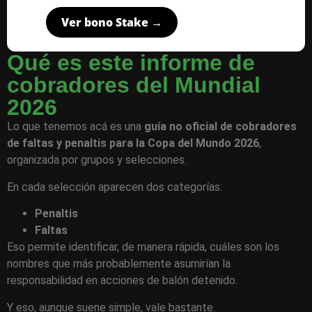
Ver bono Stake →
Qué es este informe de
cobradores del Mundial
2026
Lo que tenemos acá es una
guía no oficial de cobradores
de faltas y penaltis para la Copa del Mundo 2026
,
organizada por grupos y selecciones.
En cada selección aparecen dos categorías:
Penaltis
Faltas
Eso permite identificar, de manera rápida, cuáles son los
nombres que más probablemente asumirían la
responsabilidad en acciones de balón detenido.
Y eso, aunque suene simple, vale bastante.