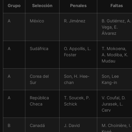
Grupo
Selección
Penales
Faltas
A
México
R. Jiménez
B. Gutiérrez, A.
Vega, E.
Álvarez
A
Sudáfrica
O. Appollis, L.
T. Mokoena,
Foster
A. Modiba, K.
Mudau
A
Corea del
Son, H. Hee-
Son, Lee
Sur
chan
Kang-in
A
República
T. Soucek, P.
V. Coufal, D.
Checa
Schick
Jurasek, L.
Cerv
B
Canadá
J. David
M. Choinière, I.
Koné