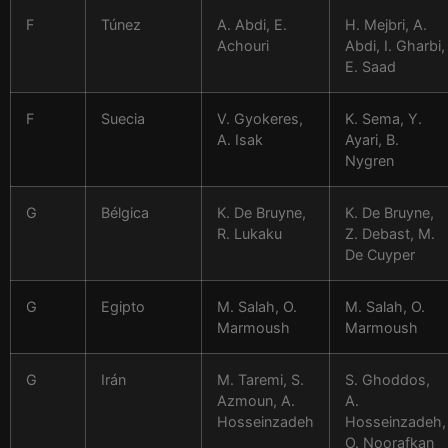
F
Túnez
A. Abdi, E.
H. Mejbri, A.
Achouri
Abdi, I. Gharbi,
E. Saad
F
Suecia
V. Gyokeres,
K. Sema, Y.
A. Isak
Ayari, B.
Nygren
G
Bélgica
K. De Bruyne,
K. De Bruyne,
R. Lukaku
Z. Debast, M.
De Cuyper
G
Egipto
M. Salah, O.
M. Salah, O.
Marmoush
Marmoush
G
Irán
M. Taremi, S.
S. Ghoddos,
Azmoun, A.
A.
Hosseinzadeh
Hosseinzadeh,
O. Noorafkan