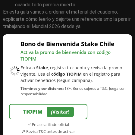
cuando todo parecía muerto
En esta guía vamos a ordenar el material del cuaderno,
explicarte cómo leerlo y dejarte una referencia amplia para ir
trabajando el Mundial 2026 desde ya.
Bono de Bienvenida Stake Chile
Activa la promo de bienvenida con código
TIOPIM
Entra a
Stake
, registra tu cuenta y revisa la promo
vigente. Usa el
código TIOPIM
en el registro para
activar beneficios (según campaña).
Términos y condiciones:
18+. Bonos sujetos a T&C. Juega con
responsabilidad.
TIOPIM
¡Visitar!
✅ Enlace afiliado oficial
🔎 Revisa T&C antes de activar