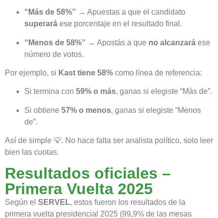
“Más de 58%”
→ Apuestas a que el candidato
superará
ese porcentaje en el resultado final.
“Menos de 58%”
→ Apostás a que
no alcanzará
ese
número de votos.
Por ejemplo, si
Kast tiene 58%
como línea de referencia:
Si termina con
59% o más
, ganas si elegiste “Más de”.
Si obtiene
57% o menos
, ganas si elegiste “Menos
de”.
Así de simple 💡. No hace falta ser analista político, solo leer
bien las cuotas.
Resultados oficiales –
Primera Vuelta 2025
Según el
SERVEL
, estos fueron los resultados de la
primera vuelta presidencial 2025 (99,9% de las mesas