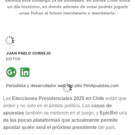
definirá este domingo 14 de diciembre, en donde Chile vivirá
un día histórico, en donde además de votar podrás jugarle
unas fichas al futuro mandatario o mandataria.
JUAN PABLO CORNEJO
EDITOR
Periodista y desarrollador web del sitio PimApuestas.com
Las
Elecciones Presidenciales 2025 en Chile
están que
arden y no solo en el ámbito político. Las
casas de
apuestas
también se metieron en el juego, y
EpicBet
una
de las pocas plataformas que actualmente permite
apostar quién será el próximo presidente
del país.