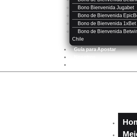
Bono Bienvenida Jugabet
Bono de Bienvenida EpicB
Bono de Bienvenida 1xBet
Bono de Bienvenida Betwi
Chile
Guía para Apostar
Nosotros
Polla Mundial 2026
Menú
Ho
Mej