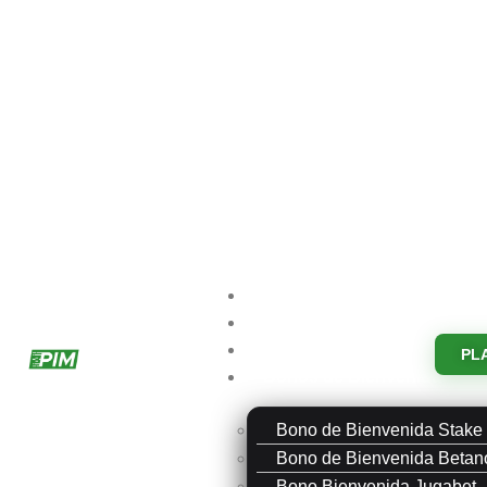
Menú
Home
Planes y Servicio
Noticias
PL
Bonos de Bienvenida
Bono de Bienvenida Stake
Bono de Bienvenida Betan
Bono Bienvenida Jugabet