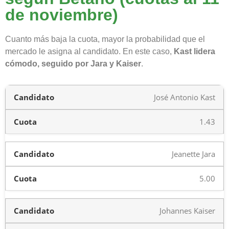
de noviembre)
Cuanto más baja la cuota, mayor la probabilidad que el
mercado le asigna al candidato. En este caso,
Kast lidera
cómodo, seguido por Jara y Kaiser
.
José Antonio Kast
1.43
Jeanette Jara
5.00
Johannes Kaiser