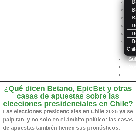
B
B
B
B
B
B
Chil
Gui
No
Pol
¿Qué dicen Betano, EpicBet y otras
casas de apuestas sobre las
elecciones presidenciales en Chile?
Las elecciones presidenciales en Chile 2025 ya se
palpitan, y no solo en el ámbito político: las casas
de apuestas también tienen sus pronósticos.