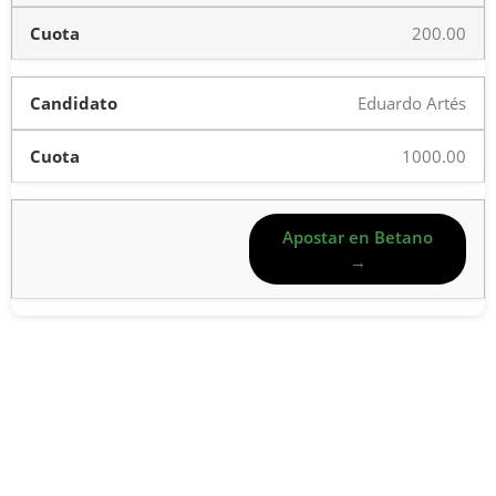
200.00
Eduardo Artés
1000.00
Apostar en Betano
→