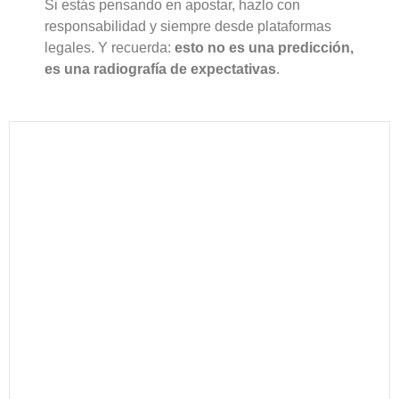
Si estás pensando en apostar, hazlo con
responsabilidad y siempre desde plataformas
legales. Y recuerda:
esto no es una predicción,
es una radiografía de expectativas
.