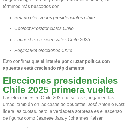
términos más buscados son:
Betano elecciones presidenciales Chile
Coolbet Presidenciales Chile
Encuestas presidenciales Chile 2025
Polymarket elecciones Chile
Esto confirma que
el interés por cruzar política con
apuestas está creciendo rápidamente
.
Elecciones presidenciales
Chile 2025 primera vuelta
Las elecciones en Chile 2025 no solo se juegan en las
urnas, también en las casas de apuestas. José Antonio Kast
lidera las cuotas, pero la verdadera sorpresa es el ascenso
de figuras como Jeanette Jara y Johannes Kaiser.