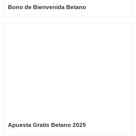
Bono de Bienvenida Betano
Apuesta Gratis Betano 2025