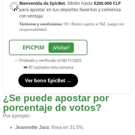
Bienvenida de EpicBet
. Obtén hasta
$200.000 CLP
para apostar en tus deportes favoritos y comienza
con ventaja.
Términos y condiciones:
18+. Bonos sujetos a T&C. Juega con
responsabilidad.
EPICPIM
¡Visitar!
✅ Probado y verificado el 06/11/2025
🎟️ 47 copiados esta semana
Ver bono EpicBet →
¿Se puede apostar por
porcentaje de votos?
Por ejemplo:
Jeannette Jara
: línea en 31.5%