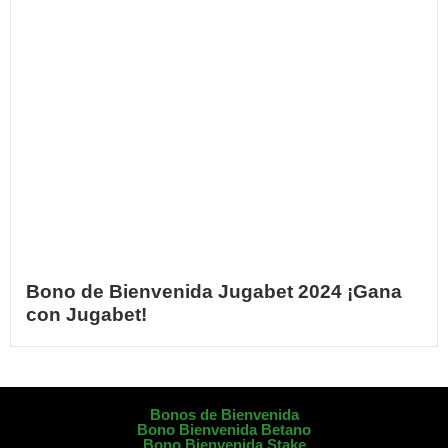
Bono de Bienvenida Jugabet 2024 ¡Gana
con Jugabet!
Bonos de Bienvenida
Bono Bienvenida Betano
Bono Bienvenida Stake