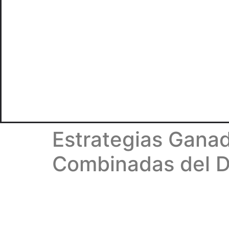
Estrategias Ganad
Combinadas del D