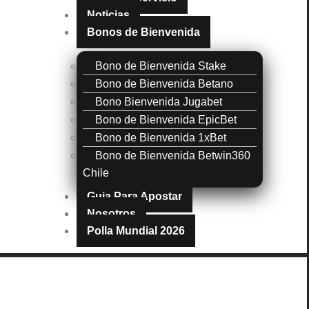
Noticias
Bonos de Bienvenida
Bono de Bienvenida Stake
Bono de Bienvenida Betano
Bono Bienvenida Jugabet
Bono de Bienvenida EpicBet
Bono de Bienvenida 1xBet
Bono de Bienvenida Betwin360
Chile
Guia Para Apostar
Nosotros
Polla Mundial 2026
Menú