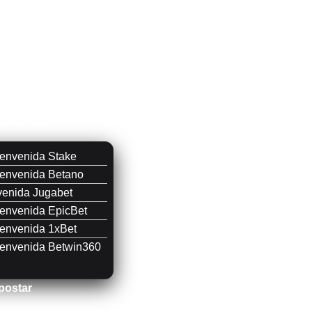
rvicio
ienvenida
envenida Stake
envenida Betano
enida Jugabet
envenida EpicBet
envenida 1xBet
ienvenida Betwin360
postar