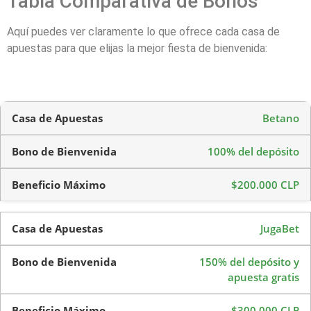
Tabla Comparativa de Bonos
Aquí puedes ver claramente lo que ofrece cada casa de
apuestas para que elijas la mejor fiesta de bienvenida:
Betano
100% del depósito
$200.000 CLP
JugaBet
150% del depósito y
apuesta gratis
$300.000 CLP