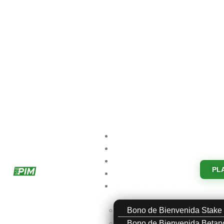
Menú
Home
Mejores Casas de Apuesta
Planes y Servicio
PL
Noticias
Bonos de Bienvenida
Bono de Bienvenida Stake
Bono de Bienvenida Betan