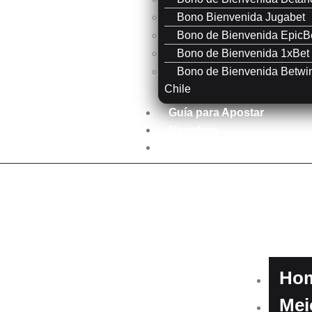
Bono Bienvenida Jugabet
Bono de Bienvenida EpicB
Bono de Bienvenida 1xBet
Bono de Bienvenida Betwi
Chile
Guía para Apostar
Nosotros
Polla Mundial 2026
Menú
Ho
Mej