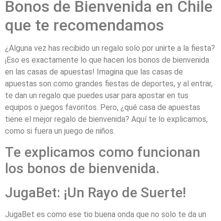
Bonos de Bienvenida en Chile
que te recomendamos
¿Alguna vez has recibido un regalo solo por unirte a la fiesta?
¡Eso es exactamente lo que hacen los bonos de bienvenida
en las casas de apuestas! Imagina que las casas de
apuestas son como grandes fiestas de deportes, y al entrar,
te dan un regalo que puedes usar para apostar en tus
equipos o juegos favoritos. Pero, ¿qué casa de apuestas
tiene el mejor regalo de bienvenida? Aquí te lo explicamos,
como si fuera un juego de niños.
Te explicamos como funcionan
los bonos de bienvenida.
JugaBet: ¡Un Rayo de Suerte!
JugaBet es como ese tio buena onda que no solo te da un