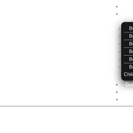
Not
Bo
B
B
B
B
B
B
Chil
Guí
No
Pol