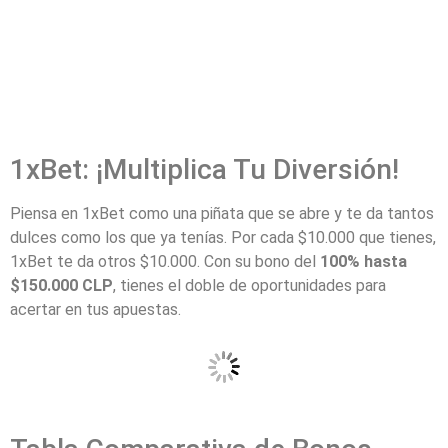
1xBet: ¡Multiplica Tu Diversión!
Piensa en 1xBet como una piñata que se abre y te da tantos
dulces como los que ya tenías. Por cada $10.000 que tienes,
1xBet te da otros $10.000. Con su bono del
100% hasta
$150.000 CLP
, tienes el doble de oportunidades para
acertar en tus apuestas.