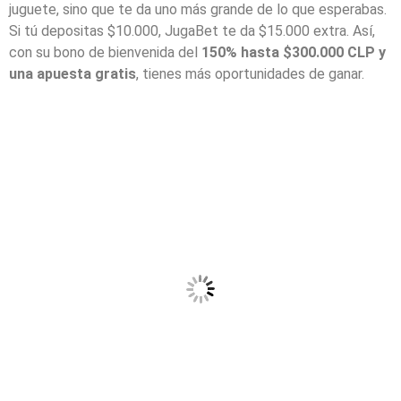
juguete, sino que te da uno más grande de lo que esperabas.
Si tú depositas $10.000, JugaBet te da $15.000 extra. Así,
con su bono de bienvenida del
150% hasta $300.000 CLP y
una apuesta gratis
, tienes más oportunidades de ganar.