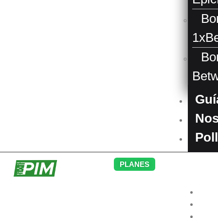
Bo
1xBe
Bo
Betw
Guí
Nos
Pol
Menú
PLANES
Ho
Mej
Pla