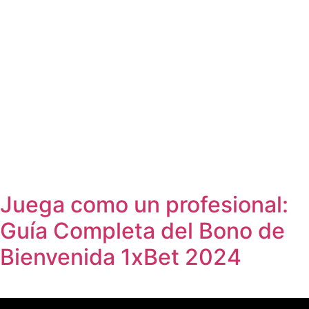
Juega como un profesional:
Guía Completa del Bono de
Bienvenida 1xBet 2024