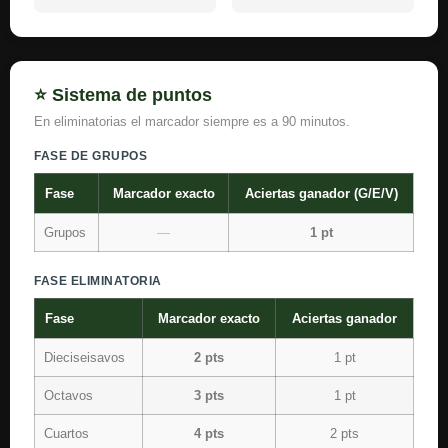
⭐ Sistema de puntos
En eliminatorias el marcador siempre es a 90 minutos.
FASE DE GRUPOS
Fase
Marcador exacto
Aciertas ganador (G/E/V)
Grupos
—
1 pt
FASE ELIMINATORIA
Fase
Marcador exacto
Aciertas ganador
Dieciseisavos
2 pts
1 pt
Octavos
3 pts
1 pt
Cuartos
4 pts
2 pts