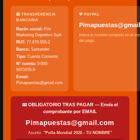
🏦 TRANSFERENCIA
💙 PAYPAL
BANCARIA
Pimapuestas@gmai
Razón social:
Pim
Marketing Deportivo SpA
Indica tu nombre completo en el co
del pago.
RUT:
77.878.555-2
Banco:
Santander
Tipo:
Cuenta Corriente
N° cuenta:
0-000-
9471035-9
Email:
Pimapuestas@gmail.com
📧 OBLIGATORIO TRAS PAGAR — Envía el
comprobante por EMAIL
Pimapuestas@gmail.com
Asunto:
"Polla Mundial 2026 - TU NOMBRE"