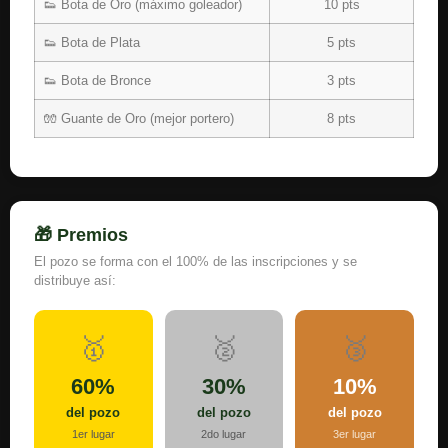
👟 Bota de Oro (máximo goleador)
10 pts
👟 Bota de Plata
5 pts
👟 Bota de Bronce
3 pts
🧤 Guante de Oro (mejor portero)
8 pts
🎁 Premios
El pozo se forma con el 100% de las inscripciones y se
distribuye así:
🥇
🥈
🥉
60%
30%
10%
del pozo
del pozo
del pozo
1er lugar
2do lugar
3er lugar