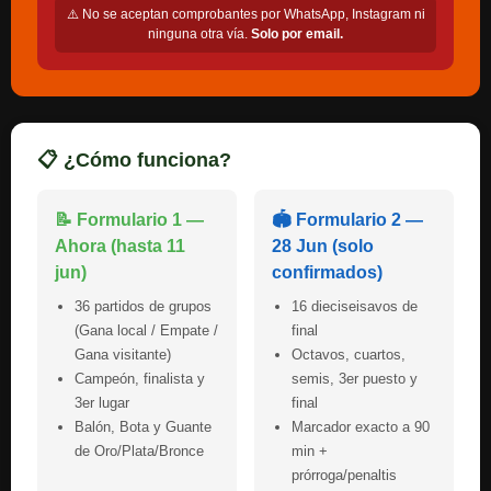
⚠️ No se aceptan comprobantes por WhatsApp, Instagram ni
ninguna otra vía.
Solo por email.
📋 ¿Cómo funciona?
📝 Formulario 1 —
🏟️ Formulario 2 —
Ahora (hasta 11
28 Jun (solo
jun)
confirmados)
36 partidos de grupos
16 dieciseisavos de
(Gana local / Empate /
final
Gana visitante)
Octavos, cuartos,
Campeón, finalista y
semis, 3er puesto y
3er lugar
final
Balón, Bota y Guante
Marcador exacto a 90
de Oro/Plata/Bronce
min +
prórroga/penaltis