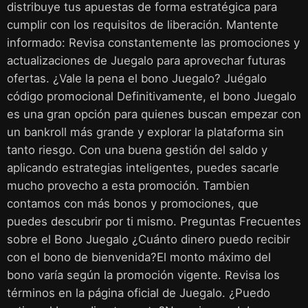
distribuye tus apuestas de forma estratégica para
cumplir con los requisitos de liberación. Mantente
informado: Revisa constantemente las promociones y
actualizaciones de Juegalo para aprovechar futuras
ofertas. ¿Vale la pena el bono Juegalo? Juégalo
código promocional Definitivamente, el bono Juegalo
es una gran opción para quienes buscan empezar con
un bankroll más grande y explorar la plataforma sin
tanto riesgo. Con una buena gestión del saldo y
aplicando estrategias inteligentes, puedes sacarle
mucho provecho a esta promoción. Tambien
contamos con más bonos y promociones, que
puedes descubrir por ti mismo. Preguntas Frecuentes
sobre el Bono Juegalo ¿Cuánto dinero puedo recibir
con el bono de bienvenida?El monto máximo del
bono varía según la promoción vigente. Revisa los
términos en la página oficial de Juegalo. ¿Puedo