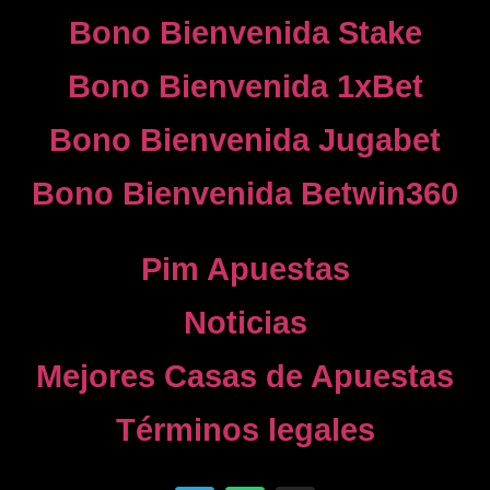
Bono Bienvenida Stake
Bono Bienvenida 1xBet
Bono Bienvenida Jugabet
Bono Bienvenida Betwin360
Pim Apuestas
Noticias
Mejores Casas de Apuestas
Términos legales