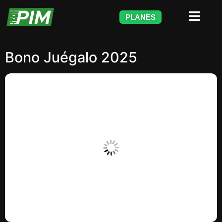
PLANES
Bono Juégalo 2025