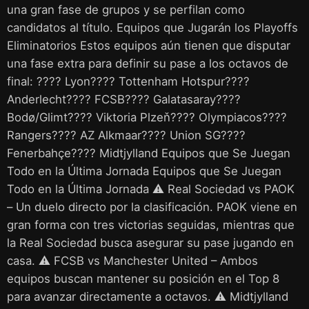
una gran fase de grupos y se perfilan como
candidatos al título. Equipos que Jugarán los Playoffs
Eliminatorios Estos equipos aún tienen que disputar
una fase extra para definir su pase a los octavos de
final: ???? Lyon???? Tottenham Hotspur????
Anderlecht???? FCSB???? Galatasaray????
Bodø/Glimt???? Viktoria Plzeň???? Olympiacos????
Rangers???? AZ Alkmaar???? Union SG????
Fenerbahçe???? Midtjylland Equipos que Se Juegan
Todo en la Última Jornada Equipos que Se Juegan
Todo en la Última Jornada ⚠️ Real Sociedad vs PAOK
– Un duelo directo por la clasificación. PAOK viene en
gran forma con tres victorias seguidas, mientras que
la Real Sociedad busca asegurar su pase jugando en
casa. ⚠️ FCSB vs Manchester United – Ambos
equipos buscan mantener su posición en el Top 8
para avanzar directamente a octavos. ⚠️ Midtjylland