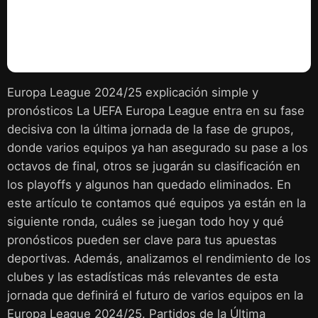
Europa League 2024/25 explicación simple y
pronósticos La UEFA Europa League entra en su fase
decisiva con la última jornada de la fase de grupos,
donde varios equipos ya han asegurado su pase a los
octavos de final, otros se jugarán su clasificación en
los playoffs y algunos han quedado eliminados. En
este artículo te contamos qué equipos ya están en la
siguiente ronda, cuáles se juegan todo hoy y qué
pronósticos pueden ser clave para tus apuestas
deportivas. Además, analizamos el rendimiento de los
clubes y las estadísticas más relevantes de esta
jornada que definirá el futuro de varios equipos en la
Europa League 2024/25. Partidos de la Última